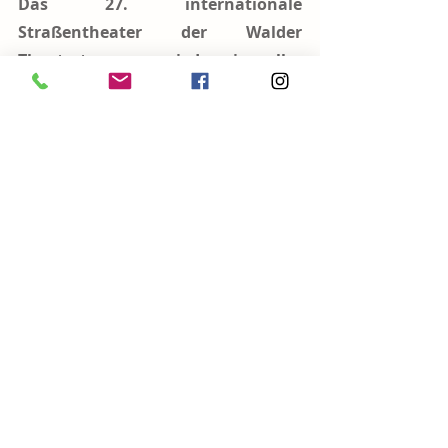
Das 27. internationale 
Straßentheater der Walder 
Theatertage war wieder ein voller 
Erfolg und lockte längst nicht nur 
viele Walderinnen und Walder auf 
die Straßen ihres Quartiers!
Wir freuen uns schon auf das 
nächste Jahr! Wenn auch Du beim 
Straßentheater mithelfen 
möchtest, wende Dich gerne an die 
Walder Theatertage, die sich immer 
über Helferinnen und Helfer 
freuen!
Euer Stadtteilmanagement Wald